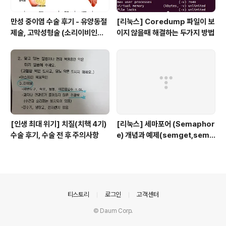
만성 중이염 수술 후기 - 유양동절
[리눅스] Coredump 파일이 보
제술, 고막성형술 (소리이비인후
이지 않을때 해결하는 두가지 방법
과)
[인생 최대 위기] 치질(치핵 4기)
[리눅스] 세마포어 (Semaphor
수술 후기, 수술 전 후 주의사항
e) 개념과 예제(semget,semc
tl,semop)
의안내
티스토리
로그인
고객센터
© Daum Corp.