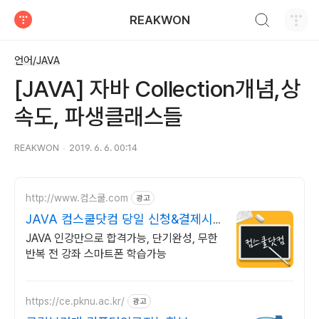
검색하기
REAKWON
티스토리
언어/JAVA
[JAVA] 자바 Collection개념,상
속도, 파생클래스들
REAKWON
2019. 6. 6. 00:14
http://www.컴스쿨.com
광고
JAVA 컴스쿨닷컴 당일 신청&결제시
기프티콘!
JAVA 인강만으로 합격가능, 단기완성, 무한
반복 전 강좌 스마트폰 학습가능
https://ce.pknu.ac.kr/
광고