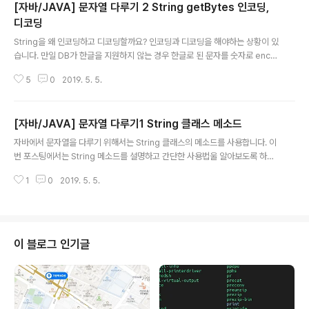
[자바/JAVA] 문자열 다루기 2 String getBytes 인코딩,
디코딩
글 내용
String을 왜 인코딩하고 디코딩할까요? 인코딩과 디코딩을 해야하는 상황이 있
습니다. 만일 DB가 한글을 지원하지 않는 경우 한글로 된 문자를 숫자로 enco
ding해서 DB에 저장하면 되고, 사용자에게 보여줄때는 다시 decoding해서
5
0
2019. 5. 5.
보여주면 됩니다. 또는 암호화할때 문자열을 encoding한 후에 암호화하게 됩
니다. 이 밖에도 문자열을 encoding과 decoding을 해야할 상황이 있겠죠?
그러므로 문자열을 어떻게 encoding할지 decoding할지 알아보도록 하겠습
[자바/JAVA] 문자열 다루기1 String 클래스 메소드
니다. byte[] getBytes() byte[] getBytes(Charset charset) byte[] g
글 내용
etBytes(String charsetName) 문자열을 인코딩된 byte형태로 넘겨줍니
자바에서 문자열을 다루기 위해서는 String 클래스의 메소드를 사용합니다. 이
다. 매개변수없이 그냥 ..
번 포스팅에서는 String 메소드를 설명하고 간단한 사용법울 알아보도록 하겠
습니다. int length() 문자열의 길이를 반환합니다. C언어로 치면 strlen과 같
1
0
2019. 5. 5.
은 메소드겠네요. 사용법이 너무 간단하므로 예를 보이지는 않겠습니다. String
substring(int beginIndex) String substring(int beginIndex, int endI
ndex) substring 메소드는 beginIndex부터 문자열끝까지의 문자열을 반환
합니다. 만약 끝을 가리키는 endIndex를 사용한다면 문자열의 특정 구간의 문
자열을 반환합니다. 아래는 사용 예를 보여줍니다. String str="AABBCCD
이 블로그 인기글
D"; Sy..