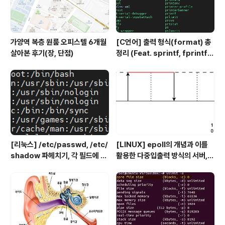
가양역 복층 원룸 오피스텔 6개월
[C언어] 출력 형식(format) 총
살아본 후기(장, 단점)
정리 (Feat. sprintf, fprintf)
- 일정한 간격으로 문자열 출력 예
제 까지
[리눅스] /etc/passwd, /etc/
[LINUX] epoll의 개념과 이를
shadow 파헤치기, 각 필드에 대
활용한 다중입출력 방식의 서버,
한 설명
클라이언트