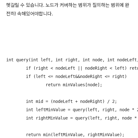
헷갈릴 수 있습니다. 노드가 커버하는 범위가 질의하는 범위에 완
전히! 속해있어야합니다.
int query(int left, int right, int node, int nodeLeft,
	if (right < nodeLeft || nodeRight < left) return INF;

	if (left <= nodeLeft&&nodeRight <= right)

		return minValues[node];

	int mid = (nodeLeft + nodeRight) / 2;

	int leftMinValue = query(left, right, node * 2, nodeLeft, mid);

	int rightMinValue = query(left, right, node * 2 + 1, mid + 1, nodeRight);

	return min(leftMinValue, rightMinValue);
