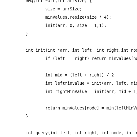
	RMQ(int *arr,int arrSize) {

		size = arrSize;

		minValues.resize(size * 4);

		init(arr, 0, size - 1,1);

	}

	int init(int *arr, int left, int right,int node) {

		if (left == right) return minValues[node] = arr[left];

		int mid = (left + right) / 2;

		int leftMinValue = init(arr, left, mid, node * 2);

		int rightMinValue = init(arr, mid + 1, right, node * 2 + 1);

		return minValues[node] = min(leftMinValue, rightMinValue);

	}

	int query(int left, int right, int node, int nodeLeft, int nodeRight) {
