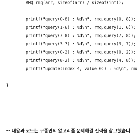
	RMQ rmq(arr, sizeof(arr) / sizeof(int));

	printf("query(0-8) : %d\n", rmq.query(0, 8));

	printf("query(1-6) : %d\n", rmq.query(1, 6));

	printf("query(7-8) : %d\n", rmq.query(7, 8));

	printf("query(3-7) : %d\n", rmq.query(3, 7));

	printf("query(0-2) : %d\n", rmq.query(0, 2));

	printf("query(0-2) : %d\n", rmq.query(4, 8));

	printf("update(index 4, value 0)) : %d\n", rmq.update(4,0));

-- 내용과
코드는 구종만의 알고리즘 문제해결 전략을 참고했습니