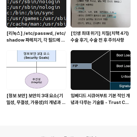
[리눅스] /etc/passwd, /etc/
[인생 최대 위기] 치질(치핵 4기)
shadow 파헤치기, 각 필드에 대
수술 후기, 수술 전 후 주의사항
한 설명
[정보 보안] 보안의 3대 요소(기
임베디드 시큐어부트 기본 적인 개
밀성, 무결성, 가용성)의 개념과 그
념과 다루는 기술들 - Trust Cha
것을 달성하기 위한 보안 서비스들
in
의안내