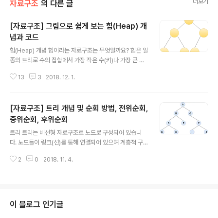
더보기
자료구조
의 다른 글
[자료구조] 그림으로 쉽게 보는 힙(Heap) 개
념과 코드
글 내용
힙(Heap) 개념 힙이라는 자료구조는 무엇일까요? 힙은 일
종의 트리로 수의 집합에서 가장 작은 수(키)나 가장 큰 수
만을 자주 꺼내올때 유용한 자료구조입니다. 우리는 어떤
13
3
2018. 12. 1.
정수형 배열이 있다고 가정해볼게요. { 9, 8, 7, 6, 5, 4, 3,
2, 1} 이 배열에서 가장 작은 원소를 구하려면 어떻게 해야
할까요? 우선 for루프를 돌겠죠? 배열 하나하나마다 비교
[자료구조] 트리 개념 및 순회 방법, 전위순회,
해서 가장 작은 값을 찾아오면 시간복잡도는 O(n)이 될겁
니다. 하지만 우리의 힙은 이 작업은 logn의 속도로 해준답
중위순회, 후위순회
글 내용
니다. 어떻게 이것이 가능할까요? 힙은 트리를 쓴다고 했
트리 트리는 비선형 자료구조로 노드로 구성되어 있습니
죠? 이 트리는 평범한 트리는 아니고 완전 이진 트리라는
다. 노드들이 링크(선)를 통해 연결되어 있으며 계층적 구
트리인데요. 항상 자식은 두개밖에 없고, leaf의 가장 왼쪽
조를 나타내고자 할때 사용됩니다. 아래의 트리 그림을 가
부터 채우게 됩니다. 그림에서 왼쪽은 완전 이진 트리..
2
0
2018. 11. 4.
지고 하나하나 기본적인 설명을 하도록 하겠습니다. ⊙루트
노드 (root) : 트리의 가장 위, 즉 최상위 노드를 말합니다.
트리에서 가장 중요한 노드입니다. 여기서 A가 루트노드입
니다. ⊙잎 또는 단말 노드 (leaf) : 트리의 가장 끝자락에
위치한 노드입니다. 위 트리에서는 G, H, E, I, J가 해당됩
이 블로그 인기글
니다. ⊙부모노드 (parent) : 현재노드의 한단계 위 계층에