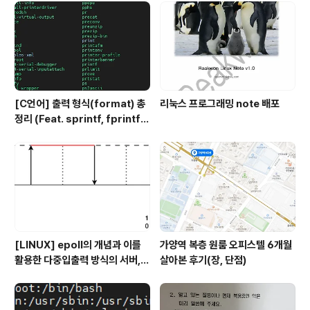
있는 노드를 말합니다. I의 부모노드는 F, C의 부모노드는
A입니다. ⊙형제노드 (sibling) : 부모가 같은 노드를 의미
합니다. D의 형제노드는 E, G의 형제노드..
[C언어] 출력 형식(format) 총
리눅스 프로그래밍 note 배포
정리 (Feat. sprintf, fprintf)
- 일정한 간격으로 문자열 출력 예
제 까지
[LINUX] epoll의 개념과 이를
가양역 복층 원룸 오피스텔 6개월
활용한 다중입출력 방식의 서버,
살아본 후기(장, 단점)
클라이언트