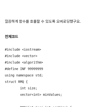
깔끔하게 함수를 호출할 수 있도록 오버로딩했구요.
전체코드
#include <iostream>

#include <vector>

#include <algorithm>

#define INF 99999999

using namespace std;

struct RMQ {

	int size;

	vector<int> minValues;
