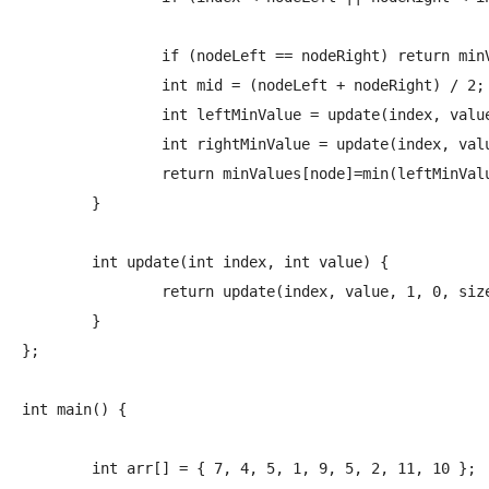
		if (nodeLeft == nodeRight) return minValues[node] = value;

		int mid = (nodeLeft + nodeRight) / 2;

		int leftMinValue = update(index, value, node * 2, nodeLeft, mid);

		int rightMinValue = update(index, value, node * 2 + 1, mid + 1, nodeRight);

		return minValues[node]=min(leftMinValue, rightMinValue);

	}

	int update(int index, int value) {

		return update(index, value, 1, 0, size - 1);

	}

};

int main() {

	int arr[] = { 7, 4, 5, 1, 9, 5, 2, 11, 10 };
