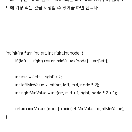
드에 가장 작은 값을 저장할 수 있게끔 하면 됩니다.
int init(int *arr, int left, int right,int node) {

	if (left == right) return minValues[node] = arr[left];

	int mid = (left + right) / 2;

	int leftMinValue = init(arr, left, mid, node * 2);

	int rightMinValue = init(arr, mid + 1, right, node * 2 + 1);

	return minValues[node] = min(leftMinValue, rightMinValue);
