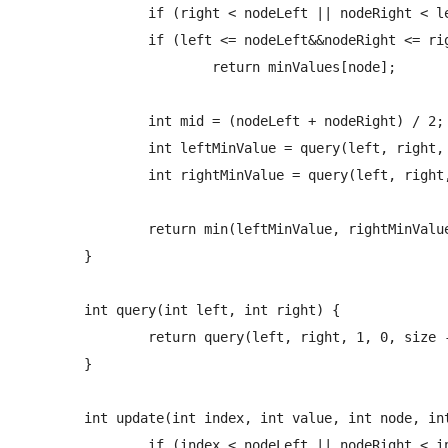
		if (right < nodeLeft || nodeRight < left) return INF;

		if (left <= nodeLeft&&nodeRight <= right)

			return minValues[node];

		int mid = (nodeLeft + nodeRight) / 2;

		int leftMinValue = query(left, right, node * 2, nodeLeft, mid);

		int rightMinValue = query(left, right, node * 2 + 1, mid + 1, nodeRight);

		return min(leftMinValue, rightMinValue);

	}

	int query(int left, int right) {

		return query(left, right, 1, 0, size - 1);

	}

	int update(int index, int value, int node, int nodeLeft, int nodeRight) {

		if (index < nodeLeft || nodeRight < index) return minValues[node];
