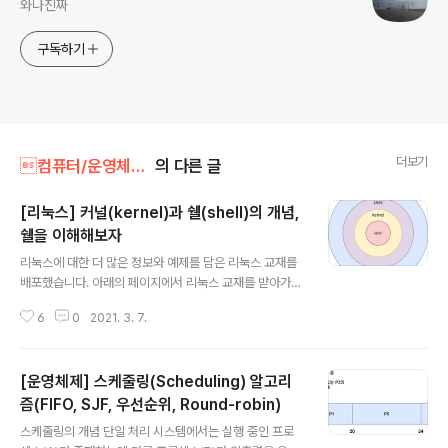
와나진짜
구독하기
더보기
컴퓨터/운영체제(주로 리눅스)
의 다른 글
[리눅스] 커널(kernel)과 쉘(shell)의 개념,
쉘을 이해해보자
글 내용
리눅스에 대한 더 많은 정보와 예제를 담은 리눅스 교재를
배포했습니다. 아래의 페이지에서 리눅스 교재를 받아가세
요. https://reakwon.tistory.com/233 리눅스 프로그
6
0
2021. 3. 7.
래밍 note 배포 티스토리에 리눅스에 관한 내용을 두서없
이 여지껏 포스팅했었데요. 저도 제 포스팅을 찾기가 어렵
기도 하고 티스토리에서 코드삽입을 하게 되면 이게 일자
[운영체제] 스케줄링(Scheduling) 알고리
로 쭉 쓰여져있는 x같은 현상이 생겨 reakwon.tistory.c
om 리눅스 커널(Kernel) 리눅스 커널은 하드웨어와 가장
즘(FIFO, SJF, 우선순위, Round-robin)
글 내용
가까이 있는 일종의 프로그램입니다. 가장 핵심적인 프로
스케줄링의 개념 단일 처리 시스템에서는 실행 중인 프로
그램으로 사용자는 커널을 통해서 하드웨어를 제어합니다.