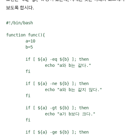
보도록 합시다.
#!/bin/bash

function func(){

        a=10

        b=5

        if [ ${a} -eq ${b} ]; then

                echo "a와 b는 같다."

        fi

        if [ ${a} -ne ${b} ]; then

                echo "a와 b는 같지 않다."

        fi

        if [ ${a} -gt ${b} ]; then

                echo "a가 b보다 크다."

        fi

        if [ ${a} -ge ${b} ]; then
