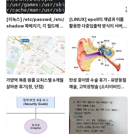
[리눅스] /etc/passwd, /etc/
[LINUX] epoll의 개념과 이를
shadow 파헤치기, 각 필드에 대
활용한 다중입출력 방식의 서버,
한 설명
클라이언트
가양역 복층 원룸 오피스텔 6개월
만성 중이염 수술 후기 - 유양동절
살아본 후기(장, 단점)
제술, 고막성형술 (소리이비인후
과)