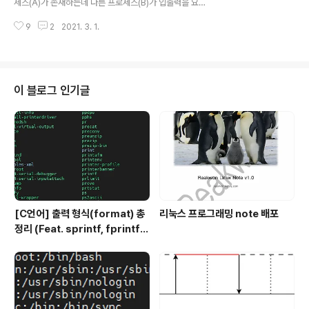
세스(A)가 존재하는데 다른 프로세스(B)가 입출력을 요청
함부로 하드웨어를 직접 만졌다가는 돌아올 수 없는 강을
하면 그 프로세스(B)는 이전의 프로세스(A)의 자원을 놓을
건너게 될 수도 있습니다. H/W에는 CPU, 메모리(RAM),
9
2
2021. 3. 1.
때까지 대기하고 있어야합니다. 하지만 다중 프로그래밍에
..
서는 여러 프로세스들이 동시에 돌아갈 수 있으며, 프로세
스가 자원(프로세서 등)을 요청하면 운영체제는 그 자원을
적절히 분배하여 프로세스에게 할당합니다. 그래서 다음과
같은 장점을 얻을 수 있습니다. 1. CPU의 활용 극대화 2.프
이 블로그 인기글
로세스 처리율(시간 당 작업량)을 늘릴 수 있습니다. 프로
세스는 필요한 자원을 할당받기 위해 큐에 대기합니다. 그
래서 그 큐에 있는 프로세스를 어떻게 스케쥴링하는지가
프로세스 스케줄링 알고리즘이라고 합니다. 그레서 어떤
스케줄링 알고리즘이 있는지 봅시다. ..
[C언어] 출력 형식(format) 총
리눅스 프로그래밍 note 배포
정리 (Feat. sprintf, fprintf)
- 일정한 간격으로 문자열 출력 예
제 까지