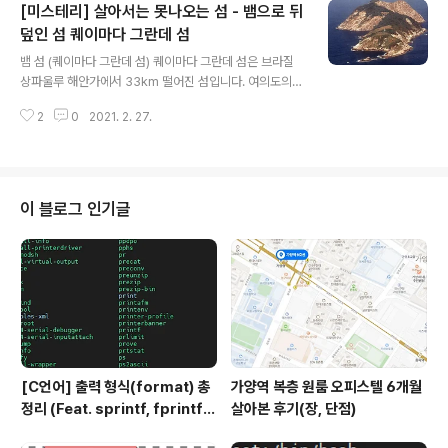
[미스테리] 살아서는 못나오는 섬 - 뱀으로 뒤
덮인 섬 퀘이마다 그란데 섬
글 내용
뱀 섬 (퀘이마다 그란데 섬) 퀘이마다 그란데 섬은 브라질
상파울루 해안가에서 33km 떨어진 섬입니다. 여의도의
약 2배의 크기를 가진 이 섬은 사람이 살지 않는 무인도인
2
0
2021. 2. 27.
데요. 사람이 살 수도 없는 섬이기도 합니다. 왜 들어갈 수
없을까요? 이 섬의 주인은 뱀이기 때문인데요. 그것도 무시
무시한 독사가 무려 4000마리 이상이 서식하고 있기 때문
입니다. 그냥 독사가 아니라 지구 최강의 독을 자랑하는 독
사들이 우글우글대고 있는 섬입니다. 1 제곱미터당 3~5마
이 블로그 인기글
리의 뱀이 있다고 보시면 됩니다. 한걸음 한걸음 뱀 밭이죠.
이 독사들 중에서 보스가 골든 랜스 헤드 바이퍼라는 뱀입
니다. 생긴거 진짜 무섭게 생긴것도 같고 멋있게 생긴것도
같네요. 얘한테 물리면 끝났다고 보시면 됩니다. 빠르게 퍼
지는 맹독은 위출혈,..
[C언어] 출력 형식(format) 총
가양역 복층 원룸 오피스텔 6개월
정리 (Feat. sprintf, fprintf)
살아본 후기(장, 단점)
- 일정한 간격으로 문자열 출력 예