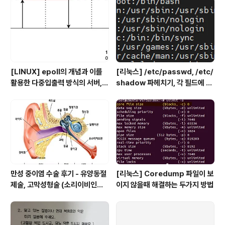
제 까지
[LINUX] epoll의 개념과 이를
[리눅스] /etc/passwd, /etc/
활용한 다중입출력 방식의 서버,
shadow 파헤치기, 각 필드에 대
클라이언트
한 설명
만성 중이염 수술 후기 - 유양동절
[리눅스] Coredump 파일이 보
제술, 고막성형술 (소리이비인후
이지 않을때 해결하는 두가지 방법
과)