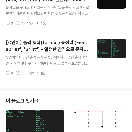
글 내용
현
문자열을 숫자로 변환하는 함수 문자열을 숫자 자료형으로
변환하려면 어떤 방법으로 변환할 수 있을까요? 만약 입력
이 숫자의 문자열이라고 가정한다면 아래의 코딩으로 숫자
7
0
2021. 5. 30.
로 변환할 수 있습니다. #include int my_atoi(const ch
ar* str) { int ret = 0; int i; for (i = 0; str[i] != '\0'; i+
+)//NULL문자만나면 for문 종료 ret = ret * 10 + (str
[C언어] 출력 형식(format) 총정리 (Feat.
[i] - '0');//숫자 문자에 '0'을 빼면 레알 숫자가 구해짐 ret
urn ret; } int main() { int str = "12345"; printf("%d
sprintf, fprintf) - 일정한 간격으로 문자열
글 내용
\n", my_atoi(str)); } 문자 하나에서 '0'을 빼면 이것이 곧
출력 예제 까지
C언어의 다양한 출력 문자들 C언어에서 다양한 출력 형식
숫자 0이 된다는 점을 이용한 코드이..
을 지원합니다. 우리가 너무나 잘 알고 있는 부호있는 정수
형은 %d, 문자열 출력은 %s 등이 그 출력형식인데요. 오
9
0
2021. 4. 15.
늘은 자세하게 한번 총 정리하는 포스팅을 정리하도록 하
겠습니다. 마지막에는 단순 화면에 출력하는 것이 아닌 변
수에 저장하는 방법, 파일에 출력하는 방법을 알아보도록
하겠습니다. 더불어 이 형식들과 소개한 함수를 이용해서 l
s가 출력하는 형식처럼 일정한 간격으로 보기 좋게 문자열
이 블로그 인기글
을 출력하는 방법도 소개합니다. 출력 문자(Format Char
acter) 출력 형식 설명 예 출력 예 %d 우리가 흔히 알고
있는 부호 있는 정수형을 출력해줍니다. printf("%d",-15
0); -150 %c 문자열 하나를 출력해줍니다. printf("%c"..