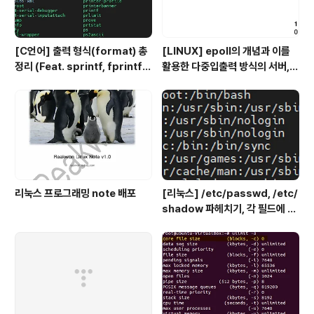
[C언어] 출력 형식(format) 총
[LINUX] epoll의 개념과 이를
정리 (Feat. sprintf, fprintf)
활용한 다중입출력 방식의 서버,
- 일정한 간격으로 문자열 출력 예
클라이언트
제 까지
리눅스 프로그래밍 note 배포
[리눅스] /etc/passwd, /etc/
shadow 파헤치기, 각 필드에 대
한 설명