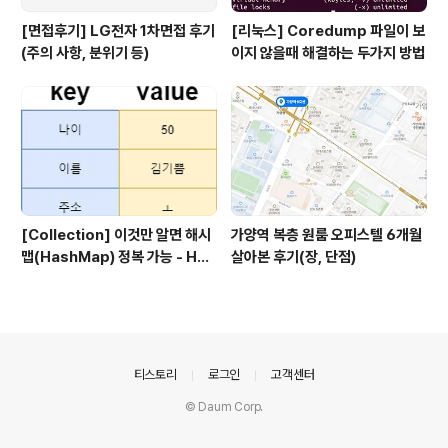
[면접후기] LG전자 1차면접 후기
[리눅스] Coredump 파일이 보
(주의 사항, 분위기 등)
이지 않을때 해결하는 두가지 방법
[Collection] 이것만 알면 해시
가양역 복층 원룸 오피스텔 6개월
맵(HashMap) 정복 가능 - Has
살아본 후기(장, 단점)
hMap의 특징, 사용법 예제
의안내
티스토리
로그인
고객센터
© Daum Corp.